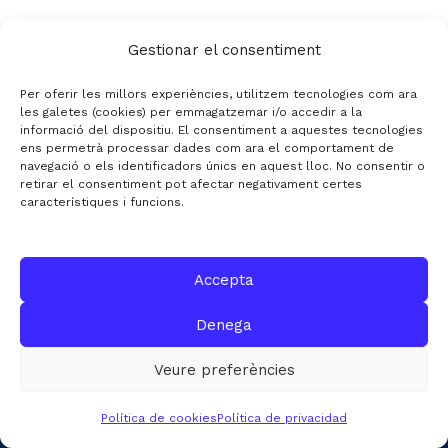
Gestionar el consentiment
Per oferir les millors experiències, utilitzem tecnologies com ara
les galetes (cookies) per emmagatzemar i/o accedir a la
LEGAL
informació del dispositiu. El consentiment a aquestes tecnologies
ens permetrà processar dades com ara el comportament de
Canal Denúncies
navegació o els identificadors únics en aquest lloc. No consentir o
retirar el consentiment pot afectar negativament certes
Aviso legal
característiques i funcions.
Política de privacidad
Accepta
DESTACATS
Denega
Quiénes somos
Veure preferències
Editorial
Política de cookies
Política de privacidad
Datos de mercado