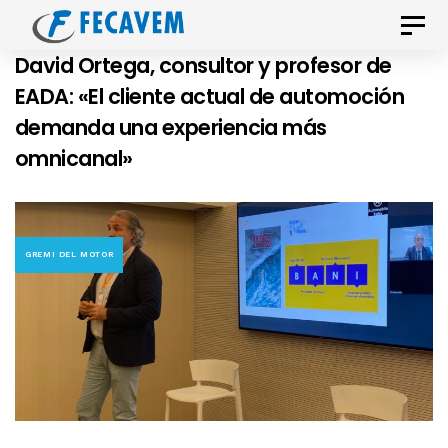
Skip
Skip
Toggle
links
to
naviga
David Ortega, consultor y profesor de
primary
EADA: «El cliente actual de automoción
navigation
demanda una experiencia más
Skip
omnicanal»
to
content
GREMI DEL MOTOR