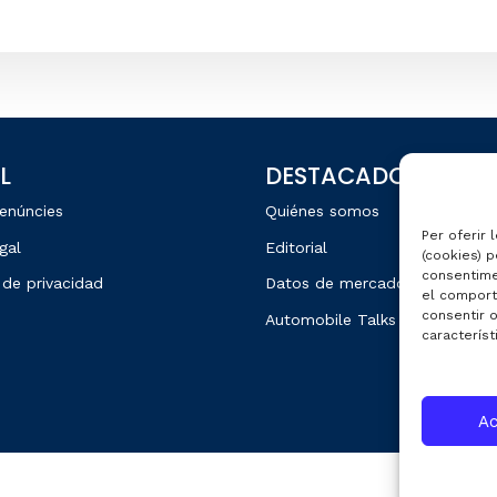
L
DESTACADOS
enúncies
Quiénes somos
Per oferir 
gal
Editorial
(cookies) p
consentime
 de privacidad
Datos de mercado
el comport
consentir 
Automobile Talks
característ
Ac