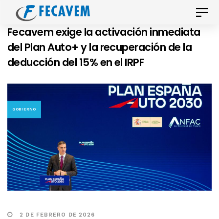
Skip
Skip
Toggle
links
to
naviga
Fecavem exige la activación inmediata
primary
del Plan Auto+ y la recuperación de la
navigation
deducción del 15% en el IRPF
Skip
to
content
GOBIERNO
2 DE FEBRERO DE 2026