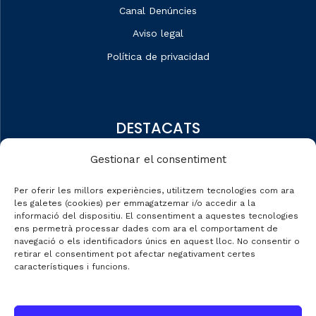
Canal Denúncies
Aviso legal
Política de privacidad
DESTACATS
Quiénes somos
Gestionar el consentiment
Editorial
Per oferir les millors experiències, utilitzem tecnologies com ara
Datos de mercado
les galetes (cookies) per emmagatzemar i/o accedir a la
informació del dispositiu. El consentiment a aquestes tecnologies
Automobile Talks
ens permetrà processar dades com ara el comportament de
navegació o els identificadors únics en aquest lloc. No consentir o
retirar el consentiment pot afectar negativament certes
característiques i funcions.
CONTACTE