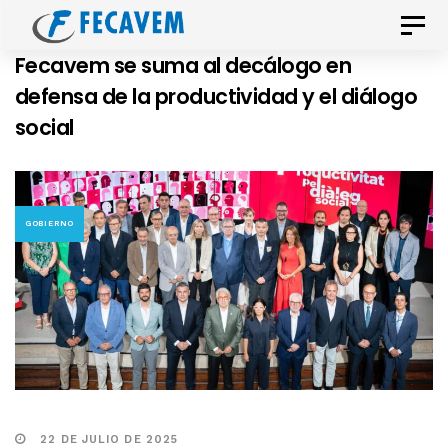
Skip
Skip
Toggle
links
to
naviga
Fecavem se suma al decálogo en
primary
defensa de la productividad y el diálogo
navigation
social
Skip
to
content
GOBIERNO
22 DE JULIO DE 2025