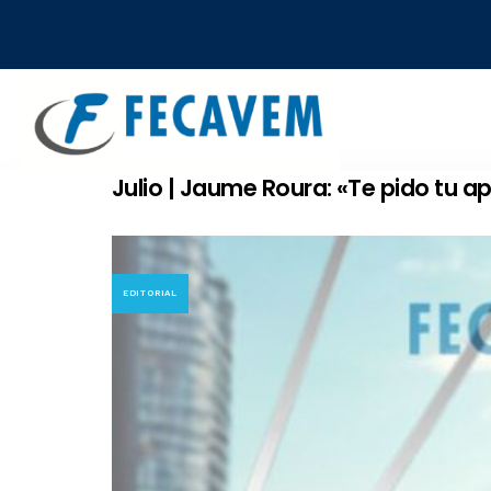
Skip
Skip
links
to
primary
navigation
Skip
to
Julio | Jaume Roura: «Te pido tu ap
content
EDITORIAL