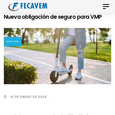
Skip
Skip
Toggle
links
to
naviga
Nueva obligación de seguro para VMP
primary
navigation
Skip
to
GOBIERNO
content
12 DE ENERO DE 2026