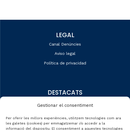
LEGAL
Canal Denúncies
Aviso legal
Política de privacidad
DESTACATS
Quiénes somos
Gestionar el consentiment
Editorial
Per oferir les millors experiències, utilitzem tecnologies com ara
Datos de mercado
les galetes (cookies) per emmagatzemar i/o accedir a la
informació del dispositiu. El consentiment a aquestes tecnologies
Automobile Talks