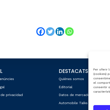
L
DESTACATS
Per oferir 
(cookies) p
consentime
enúncies
Quiénes somos
el comport
gal
Editorial
consentir 
característ
 de privacidad
Datos de mercado
Automobile Talks