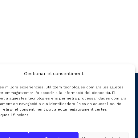
Gestionar el consentiment
CONTACTE
les millors experiències, utilitzem tecnologies com ara les galetes
er emmagatzemar i/o accedir a la informació del dispositiu. El
nt a aquestes tecnologies ens permetrà processar dades com ara
ament de navegació o els identificadors únics en aquest lloc. No
C/ Gran de Gràcia nº 69 entr.
o retirar el consentiment pot afectar negativament certes
iques i funcions.
08012 de Barcelona
Gestió:
info@fecavem.cat
Premsa:
premsa@fecavem.cat