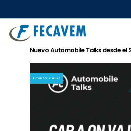
Skip
Skip
links
to
primary
navigation
Skip
to
Nuevo Automobile Talks desde el 
content
AUTOMOBILE TALKS