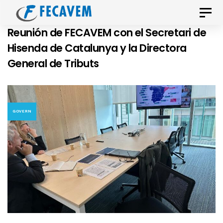
Skip
Skip
Toggle
links
to
naviga
Reunión de FECAVEM con el Secretari de
primary
Hisenda de Catalunya y la Directora
navigation
General de Tributs
Skip
to
content
GOVERN