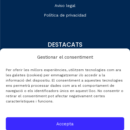
Aviso legal
Política de privacidad
DESTACATS
Quiénes somos
Gestionar el consentiment
Editorial
Per oferir les millors experiències, utilitzem tecnologies com ara
Datos de mercado
les galetes (cookies) per emmagatzemar i/o accedir a la
informació del dispositiu. El consentiment a aquestes tecnologies
Automobile Talks
ens permetrà processar dades com ara el comportament de
navegació o els identificadors únics en aquest lloc. No consentir o
retirar el consentiment pot afectar negativament certes
característiques i funcions.
CONTACTE
Accepta
C/ Gran de Gràcia nº 69 entr.