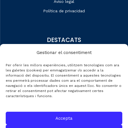
Aviso legal
Política de privacidad
DESTACATS
Quiénes somos
Gestionar el consentiment
Editorial
Per oferir les millors experiències, utilitzem tecnologies com ara
Datos de mercado
les galetes (cookies) per emmagatzemar i/o accedir a la
informació del dispositiu. El consentiment a aquestes tecnologies
Automobile Talks
ens permetrà processar dades com ara el comportament de
navegació o els identificadors únics en aquest lloc. No consentir o
retirar el consentiment pot afectar negativament certes
característiques i funcions.
CONTACTE
Accepta
C/ Gran de Gràcia nº 69 entr.