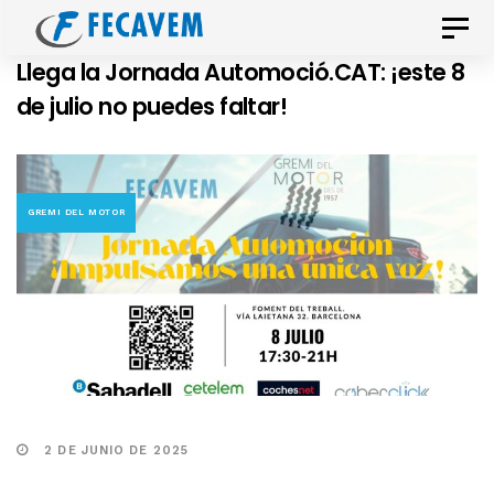
Skip
Skip
Toggle
links
to
naviga
Llega la Jornada Automoció.CAT: ¡este 8
primary
de julio no puedes faltar!
navigation
Skip
to
content
GREMI DEL MOTOR
2 DE JUNIO DE 2025