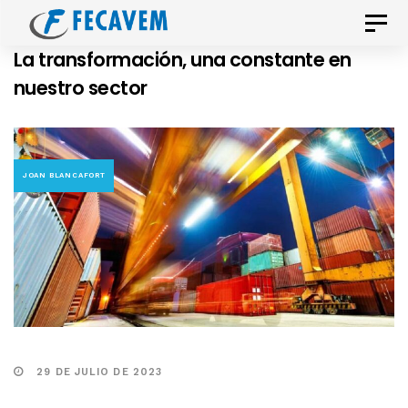
Skip
Skip
Toggle
links
to
naviga
La transformación, una constante en
primary
nuestro sector
navigation
Skip
to
content
JOAN BLANCAFORT
29 DE JULIO DE 2023