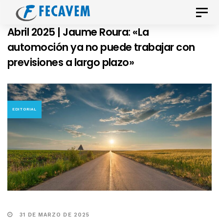
Skip
Skip
Toggle
links
to
naviga
Abril 2025 | Jaume Roura: «La
primary
automoción ya no puede trabajar con
navigation
previsiones a largo plazo»
Skip
to
content
EDITORIAL
31 DE MARZO DE 2025