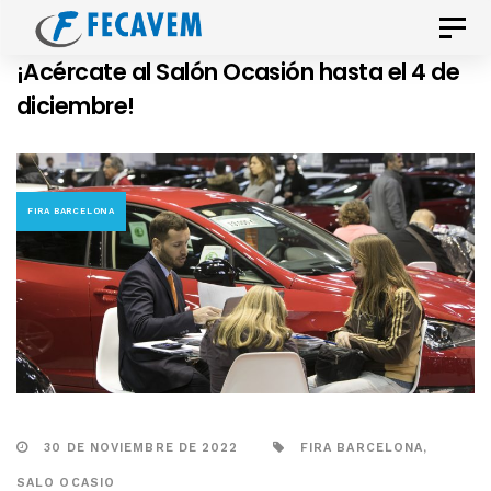
Skip
Skip
Toggle
links
to
naviga
¡Acércate al Salón Ocasión hasta el 4 de
primary
diciembre!
navigation
Skip
to
content
FIRA BARCELONA
30 DE NOVIEMBRE DE 2022
FIRA BARCELONA
,
SALO OCASIO