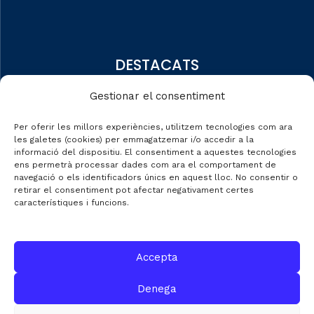
DESTACATS
Quiénes somos
Gestionar el consentiment
Editorial
Per oferir les millors experiències, utilitzem tecnologies com ara
Datos de mercado
les galetes (cookies) per emmagatzemar i/o accedir a la
informació del dispositiu. El consentiment a aquestes tecnologies
Automobile Talks
ens permetrà processar dades com ara el comportament de
navegació o els identificadors únics en aquest lloc. No consentir o
retirar el consentiment pot afectar negativament certes
característiques i funcions.
CONTACTE
Accepta
C/ Gran de Gràcia nº 69 entr.
Denega
08012 de Barcelona
Gestió:
info@fecavem.cat