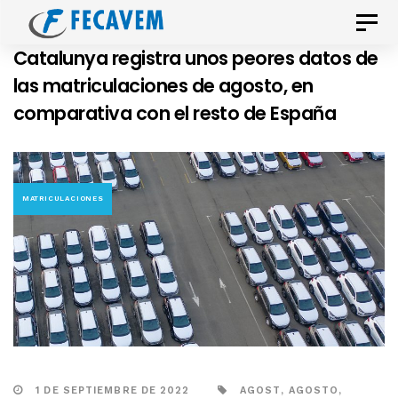
Skip
Skip
Toggle
links
to
naviga
Catalunya registra unos peores datos de
primary
las matriculaciones de agosto, en
navigation
comparativa con el resto de España
Skip
to
content
MATRICULACIONES
1 DE SEPTIEMBRE DE 2022
AGOST
,
AGOSTO
,