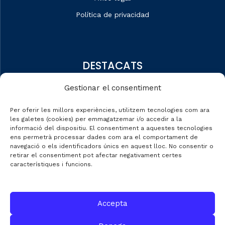
Política de privacidad
DESTACATS
Quiénes somos
Gestionar el consentiment
Editorial
Per oferir les millors experiències, utilitzem tecnologies com ara
Datos de mercado
les galetes (cookies) per emmagatzemar i/o accedir a la
informació del dispositiu. El consentiment a aquestes tecnologies
Automobile Talks
ens permetrà processar dades com ara el comportament de
navegació o els identificadors únics en aquest lloc. No consentir o
retirar el consentiment pot afectar negativament certes
característiques i funcions.
CONTACTE
Accepta
C/ Gran de Gràcia nº 69 entr.