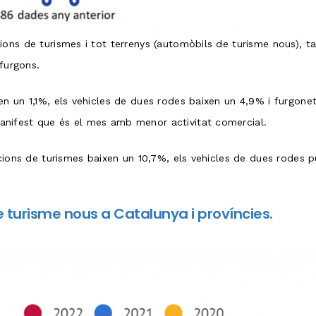
ions de turismes i tot terrenys (automòbils de turisme nous), 
 furgons.
n un 1,1%, els vehicles de dues rodes baixen un 4,9% i furgone
nifest que és el mes amb menor activitat comercial.
acions de turismes baixen un 10,7%, els vehicles de dues rodes 
 turisme nous a Catalunya i províncies.