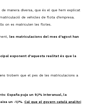
n de manera diversa, que és el que hem explicat
 matriculació de vehicles de flota d’empresa.
ls on es matriculen les flotes.
tment,
les matriculacions del mes d’agost han
ncipal exponent d’aquesta realitat és que la
ens trobem que el pes de les matriculacions a
ts: España puja un 9,1% interanual, la
aixa un -1,1%.
Cal que el govern català analitzi