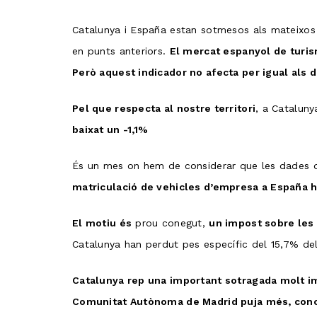
Catalunya i España estan sotmesos als mateixos 
en punts anteriors.
El mercat espanyol de turis
Però aquest indicador no afecta per igual als di
Pel que respecta al nostre territori
, a Cataluny
baixat un -1,1%
És un mes on hem de considerar que les dades de
matriculació de vehicles d’empresa a España h
El motiu és
prou conegut,
un impost sobre les 
Catalunya han perdut pes específic del 15,7% del
Catalunya rep una important sotragada molt im
Comunitat Autònoma de Madrid puja més, concre