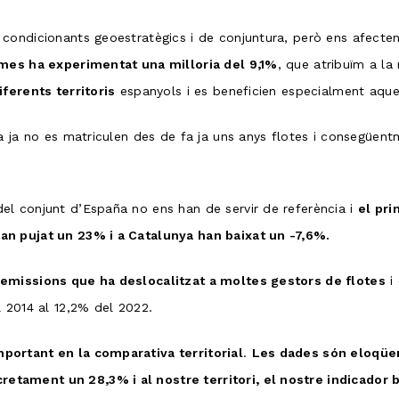
condicionants geoestratègics i de conjuntura, però ens afecte
mes ha experimentat una milloria del 9,1%
, que atribuïm a la
ferents territoris
espanyols i es beneficien especialment aquel
a ja no es matriculen des de fa ja uns anys flotes i consegüen
l conjunt d’España no ens han de servir de referència i
el pri
an pujat un 23% i a Catalunya han baixat un -7,6%.
emissions que ha deslocalitzat a moltes gestors de flotes
i 
 2014 al 12,2% del 2022.
portant en la comparativa territorial
.
Les dades són eloqüen
tament un 28,3% i al nostre territori, el nostre indicador b