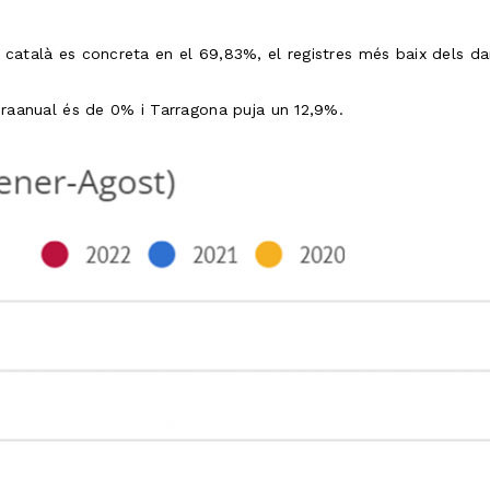
 català es concreta en el 69,83%, el registres més baix dels d
teraanual és de 0% i Tarragona puja un 12,9%.