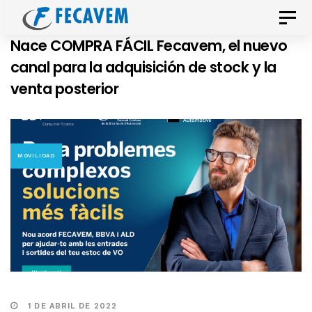
Skip
Skip
Toggle
links
to
naviga
Nace COMPRA FÁCIL Fecavem, el nuevo
primary
canal para la adquisición de stock y la
navigation
venta posterior
Skip
to
content
MOVILIDAD
1 DE ABRIL DE 2022