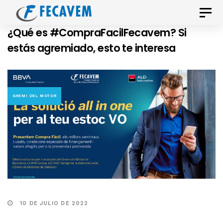
Skip
Skip
Toggle
links
to
naviga
¿Qué es #CompraFacilFecavem? Si
primary
estás agremiado, esto te interesa
navigation
Skip
to
content
GREMI DEL MOTOR
10 DE JULIO DE 2022