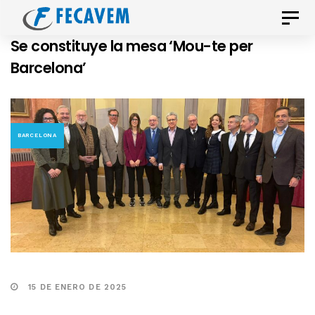
Skip
Skip
Toggle
links
to
naviga
Se constituye la mesa ‘Mou-te per
primary
Barcelona’
navigation
Skip
to
content
BARCELONA
15 DE ENERO DE 2025