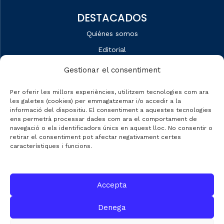
DESTACADOS
Quiénes somos
Editorial
Datos de mercado
Gestionar el consentiment
Automobile Talks
Per oferir les millors experiències, utilitzem tecnologies com ara
les galetes (cookies) per emmagatzemar i/o accedir a la
informació del dispositiu. El consentiment a aquestes tecnologies
ens permetrà processar dades com ara el comportament de
navegació o els identificadors únics en aquest lloc. No consentir o
CONTACTO
retirar el consentiment pot afectar negativament certes
característiques i funcions.
C/ Gran de Gràcia nº 69 entr.
08012 de Barcelona
Accepta
Gestión:
info@fecavem.cat
Prensa:
premsa@fecavem.cat
Denega
Patronal Catalana d'Automoció