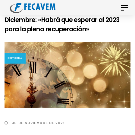
Skip
Skip
Toggle
links
to
naviga
Diciembre: «Habrá que esperar al 2023
primary
para la plena recuperación»
navigation
Skip
to
content
EDITORIAL
30 DE NOVIEMBRE DE 2021