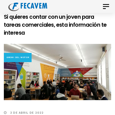
Skip
Skip
Toggle
links
to
naviga
Si quieres contar con un joven para
primary
tareas comerciales, esta información te
navigation
interesa
Skip
to
content
GREMI DEL MOTOR
3 DE ABRIL DE 2022