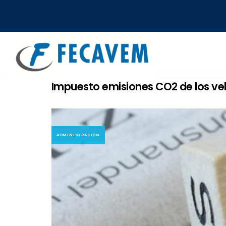
Skip
Skip
links
to
primary
navigation
Skip
to
Impuesto emisiones CO2 de los veh
content
ADMINISTRACIÓN