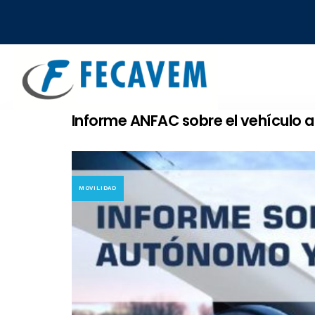
Skip
Skip
links
to
primary
navigation
Skip
to
Informe ANFAC sobre el vehículo
content
MOVILIDAD