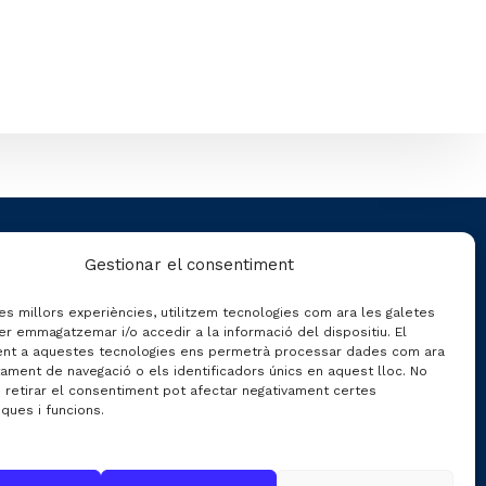
CONTACTO
Gestionar el consentiment
les millors experiències, utilitzem tecnologies com ara les galetes
C/ Gran de Gràcia nº 69 entr.
er emmagatzemar i/o accedir a la informació del dispositiu. El
08012 de Barcelona
nt a aquestes tecnologies ens permetrà processar dades com ara
ament de navegació o els identificadors únics en aquest lloc. No
Gestión:
info@fecavem.cat
o retirar el consentiment pot afectar negativament certes
iques i funcions.
Prensa:
premsa@fecavem.cat
Patronal Catalana d'Automoció