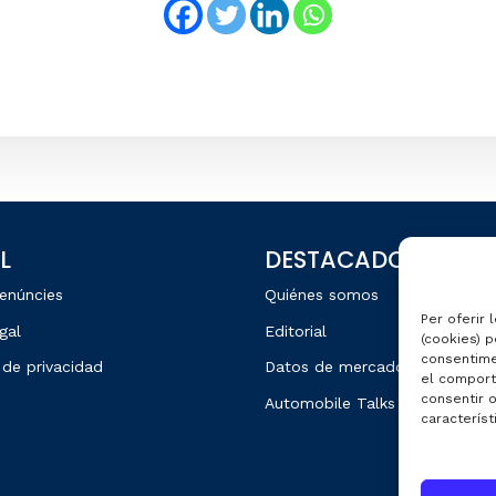
L
DESTACADOS
enúncies
Quiénes somos
Per oferir 
gal
Editorial
(cookies) p
consentime
 de privacidad
Datos de mercado
el comport
consentir 
Automobile Talks
característ