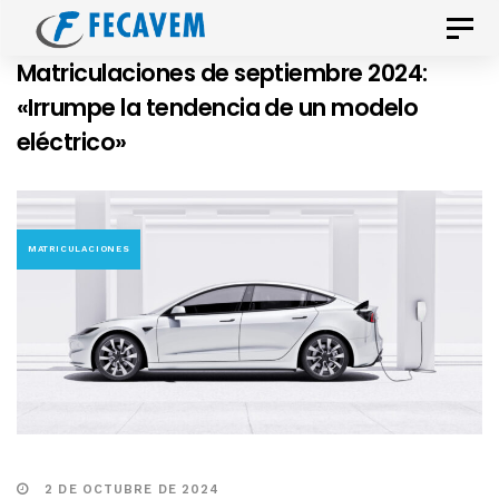
Skip
Skip
Toggle
links
to
naviga
Matriculaciones de septiembre 2024:
primary
«Irrumpe la tendencia de un modelo
navigation
eléctrico»
Skip
to
content
MATRICULACIONES
2 DE OCTUBRE DE 2024