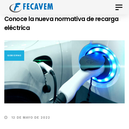
Skip
Skip
Toggle
links
to
naviga
Conoce la nueva normativa de recarga
primary
eléctrica
navigation
Skip
to
content
GOBIERNO
12 DE MAYO DE 2022