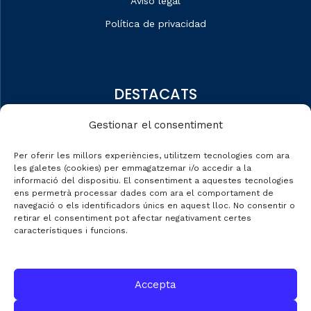
Aviso legal
Política de privacidad
DESTACATS
Quiénes somos
Gestionar el consentiment
Editorial
Per oferir les millors experiències, utilitzem tecnologies com ara
Datos de mercado
les galetes (cookies) per emmagatzemar i/o accedir a la
informació del dispositiu. El consentiment a aquestes tecnologies
Automobile Talks
ens permetrà processar dades com ara el comportament de
navegació o els identificadors únics en aquest lloc. No consentir o
retirar el consentiment pot afectar negativament certes
característiques i funcions.
CONTACTE
Accepta
C/ Gran de Gràcia nº 69 entr.