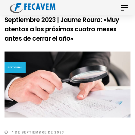
Skip
Skip
Toggle
links
to
naviga
Septiembre 2023 | Jaume Roura: «Muy
primary
atentos a los próximos cuatro meses
navigation
antes de cerrar el año»
Skip
to
content
EDITORIAL
1 DE SEPTIEMBRE DE 2023