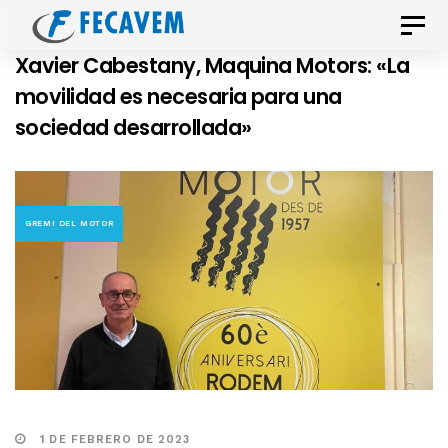
Skip
Skip
Toggle
links
to
naviga
Xavier Cabestany, Maquina Motors: «La
primary
movilidad es necesaria para una
navigation
sociedad desarrollada»
Skip
to
content
GREMI DEL MOTOR
1 DE FEBRERO DE 2023