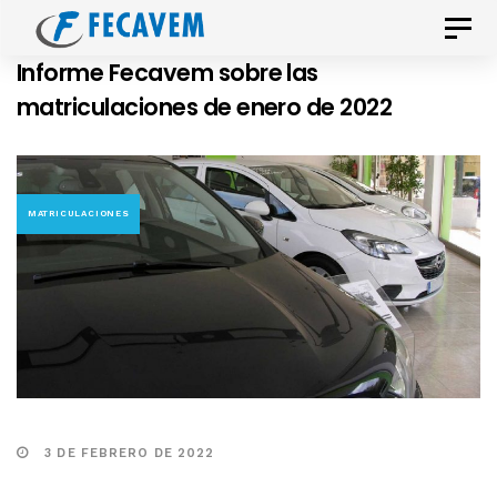
Skip
Skip
Toggle
links
to
naviga
Informe Fecavem sobre las
primary
matriculaciones de enero de 2022
navigation
Skip
to
content
MATRICULACIONES
3 DE FEBRERO DE 2022