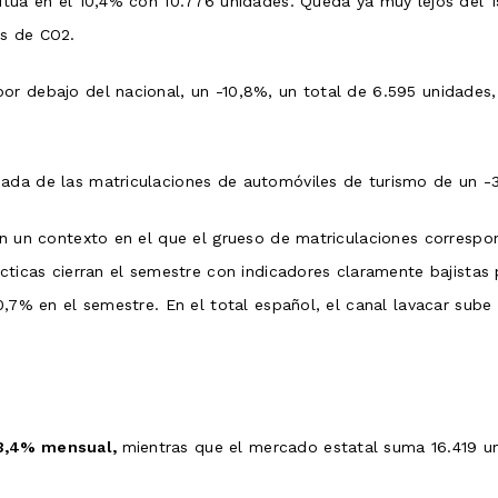
sitúa en el 10,4% con 10.776 unidades. Queda ya muy lejos del
es de CO2.
r debajo del nacional, un -10,8%, un total de 6.595 unidades, 
jada de las matriculaciones de automóviles de turismo de un -
 en un contexto en el que el grueso de matriculaciones correspo
ácticas cierran el semestre con indicadores claramente bajistas
0,7% en el semestre. En el total español, el canal lavacar sube
13,4% mensual,
mientras que el mercado estatal suma 16.419 un