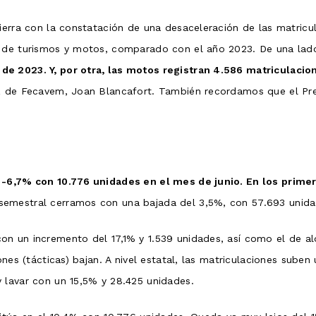
cierra con la constatación de una desaceleración de las matricu
o de turismos y motos, comparado con el año 2023. De una lad
de 2023. Y, por otra, las motos registran 4.586 matriculaci
oz de Fecavem, Joan Blancafort. También recordamos que el Pr
 -6,7% con 10.776 unidades en el mes de junio. En los prim
emestral cerramos con una bajada del 3,5%, con 57.693 unida
n un incremento del 17,1% y 1.539 unidades, así como el de al
ones (tácticas) bajan. A nivel estatal, las matriculaciones sube
 lavar con un 15,5% y 28.425 unidades.