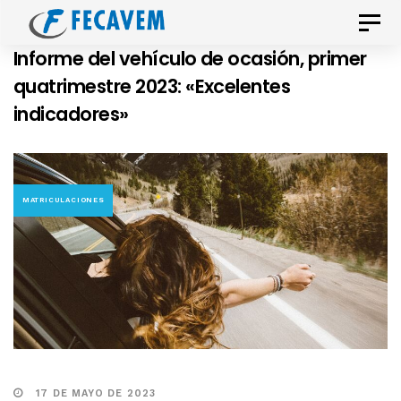
Skip
Skip
Toggle
links
to
naviga
Informe del vehículo de ocasión, primer
primary
quatrimestre 2023: «Excelentes
navigation
indicadores»
Skip
to
content
MATRICULACIONES
17 DE MAYO DE 2023