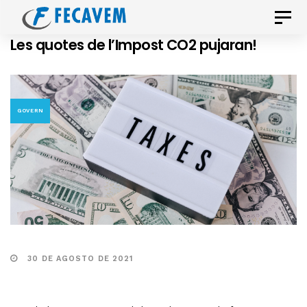
Skip
Skip
Toggle
links
to
naviga
Les quotes de l’Impost CO2 pujaran!
primary
navigation
Skip
to
GOVERN
content
30 DE AGOSTO DE 2021