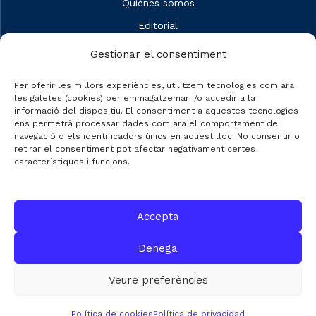
Quiénes somos
Editorial
Datos de mercado
Gestionar el consentiment
Automobile Talks
Per oferir les millors experiències, utilitzem tecnologies com ara
les galetes (cookies) per emmagatzemar i/o accedir a la
informació del dispositiu. El consentiment a aquestes tecnologies
ens permetrà processar dades com ara el comportament de
navegació o els identificadors únics en aquest lloc. No consentir o
CONTACTO
retirar el consentiment pot afectar negativament certes
característiques i funcions.
C/ Gran de Gràcia nº 69 entr.
08012 de Barcelona
Accepta
Gestión:
info@fecavem.cat
Prensa:
premsa@fecavem.cat
Denega
Patronal Catalana d'Automoció
Veure preferències
Política de cookies
Política de privacidad