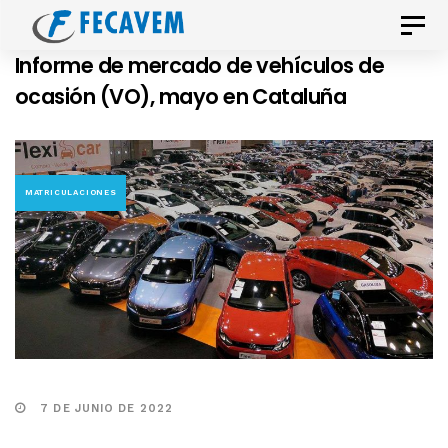
Skip
Skip
Toggle
links
to
naviga
Informe de mercado de vehículos de
primary
ocasión (VO), mayo en Cataluña
navigation
Skip
to
content
MATRICULACIONES
7 DE JUNIO DE 2022