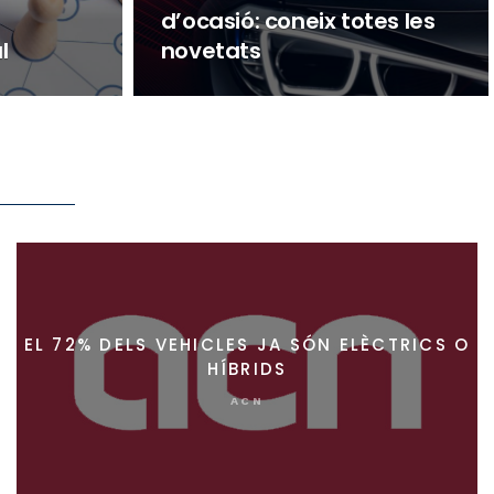
d’ocasió: coneix totes les
l
novetats
EL 72% DELS VEHICLES JA SÓN ELÈCTRICS O
HÍBRIDS
ACN