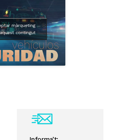
eptar màrqueting
 aquest contingut
Informa’t: