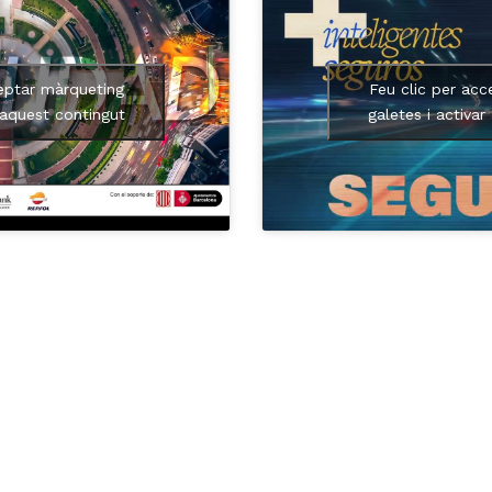
eptar màrqueting
Feu clic per acc
 aquest contingut
galetes i activar