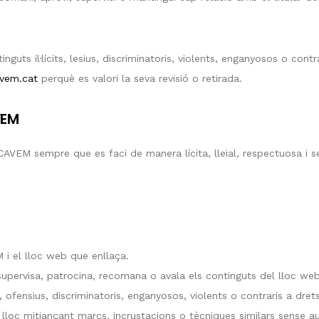
tinguts il·lícits, lesius, discriminatoris, violents, enganyosos o co
vem.cat
perquè es valori la seva revisió o retirada.
VEM
AVEM sempre que es faci de manera lícita, lleial, respectuosa i se
 i el lloc web que enllaça.
upervisa, patrocina, recomana o avala els continguts del lloc web
, ofensius, discriminatoris, enganyosos, violents o contraris a dret
lloc mitjançant marcs, incrustacions o tècniques similars sense au