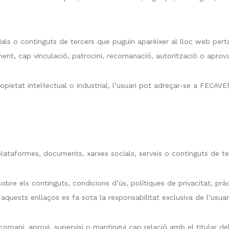
ls o continguts de tercers que puguin aparèixer al lloc web perta
ament, cap vinculació, patrocini, recomanació, autorització o apr
pietat intel·lectual o industrial, l’usuari pot adreçar-se a FECAVE
lataformes, documents, xarxes socials, serveis o continguts de te
re els continguts, condicions d’ús, polítiques de privacitat, pràc
quests enllaços es fa sota la responsabilitat exclusiva de l’usuar
mani, aprovi, supervisi o mantingui cap relació amb el titular del 