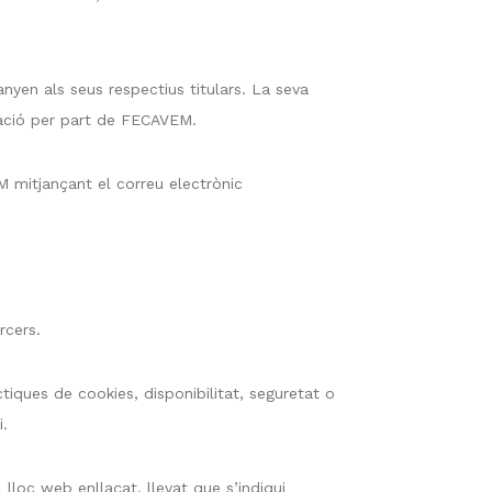
nyen als seus respectius titulars. La seva
ovació per part de FECAVEM.
M mitjançant el correu electrònic
rcers.
tiques de cookies, disponibilitat, seguretat o
i.
lloc web enllaçat, llevat que s’indiqui