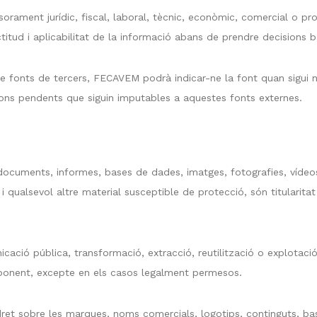
orament jurídic, fiscal, laboral, tècnic, econòmic, comercial o pro
xactitud i aplicabilitat de la informació abans de prendre decisions
e fonts de tercers, FECAVEM podrà indicar-ne la font quan sigui 
cions pendents que siguin imputables a aquestes fonts externes.
 documents, informes, bases de dades, imatges, fotografies, vídeos
 i qualsevol altre material susceptible de protecció, són titulari
cació pública, transformació, extracció, reutilització o explotaci
esponent, excepte en els casos legalment permesos.
p dret sobre les marques, noms comercials, logotips, continguts, 