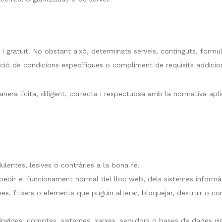
 i gratuït. No obstant això, determinats serveis, continguts, formul
tació de condicions específiques o compliment de requisits addicio
era lícita, diligent, correcta i respectuosa amb la normativa aplica
udulentes, lesives o contràries a la bona fe.
o impedir el funcionament normal del lloc web, dels sistemes infor
rames, fitxers o elements que puguin alterar, bloquejar, destruir
ringides, comptes, sistemes, xarxes, servidors o bases de dades vi