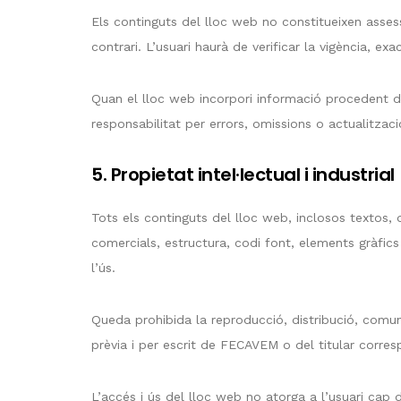
Els continguts del lloc web no constitueixen assess
contrari. L’usuari haurà de verificar la vigència, e
Quan el lloc web incorpori informació procedent d
responsabilitat per errors, omissions o actualitza
5. Propietat intel·lectual i industrial
Tots els continguts del lloc web, inclosos textos,
comercials, estructura, codi font, elements gràfics
l’ús.
Queda prohibida la reproducció, distribució, comuni
prèvia i per escrit de FECAVEM o del titular corr
L’accés i ús del lloc web no atorga a l’usuari ca