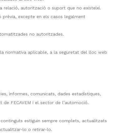
 relació, autorització o suport que no existeixi.
ió prèvia, excepte en els casos legalment
automatitzades no autoritzades.
la normativa aplicable, a la seguretat del lloc web
ícies, informes, comunicats, dades estadístiques,
tat de FECAVEM i el sector de l’automoció.
s continguts estiguin sempre complets, actualitzats
tualitzar-lo o retirar-lo.