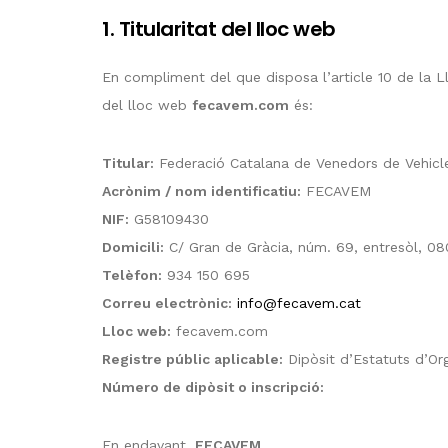
1. Titularitat del lloc web
En compliment del que disposa l’article 10 de la Lle
del lloc web
fecavem.com
és:
Titular:
Federació Catalana de Venedors de Vehicl
Acrònim / nom identificatiu:
FECAVEM
NIF:
G58109430
Domicili:
C/ Gran de Gràcia, núm. 69, entresòl, 08
Telèfon:
934 150 695
Correu electrònic:
info@fecavem.cat
Lloc web:
fecavem.com
Registre públic aplicable:
Dipòsit d’Estatuts d’Org
Número de dipòsit o inscripció:
En endavant,
FECAVEM
.