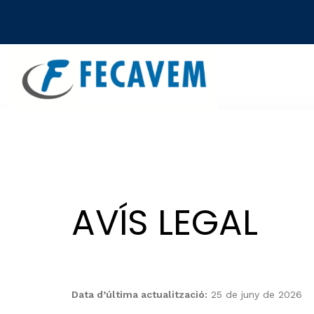
Skip
Skip
links
to
primary
navigation
Skip
to
content
AVÍS LEGAL
Data d’última actualització:
25 de juny de 2026