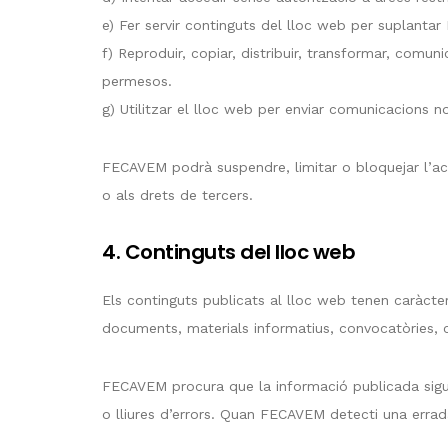
e) Fer servir continguts del lloc web per suplantar
f) Reproduir, copiar, distribuir, transformar, comu
permesos.
g) Utilitzar el lloc web per enviar comunicacions n
FECAVEM podrà suspendre, limitar o bloquejar l’acc
o als drets de tercers.
4. Continguts del lloc web
Els continguts publicats al lloc web tenen caràcter
documents, materials informatius, convocatòries, c
FECAVEM procura que la informació publicada sigui c
o lliures d’errors. Quan FECAVEM detecti una errada