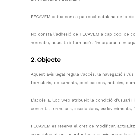
FECAVEM actua com a patronal catalana de la distri
No consta l’adhesió de FECAVEM a cap codi de cond
normatiu, aquesta informació s’incorporaria en aqu
2. Objecte
Aquest avís legal regula l’accés, la navegació i l’ú
formularis, documents, publicacions, notícies, comu
L’accés al lloc web atribueix la condició d’usuari i
concrets, formularis, inscripcions, esdeveniments, 
FECAVEM es reserva el dret de modificar, actualitzar
especialment per adaptar-los a canvis normatius, tè