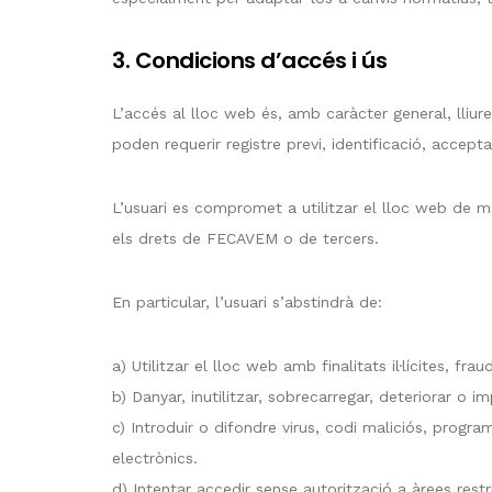
3. Condicions d’accés i ús
L’accés al lloc web és, amb caràcter general, lliure
poden requerir registre previ, identificació, accep
L’usuari es compromet a utilitzar el lloc web de man
els drets de FECAVEM o de tercers.
En particular, l’usuari s’abstindrà de:
a) Utilitzar el lloc web amb finalitats il·lícites, fra
b) Danyar, inutilitzar, sobrecarregar, deteriorar 
c) Introduir o difondre virus, codi maliciós, prog
electrònics.
d) Intentar accedir sense autorització a àrees rest