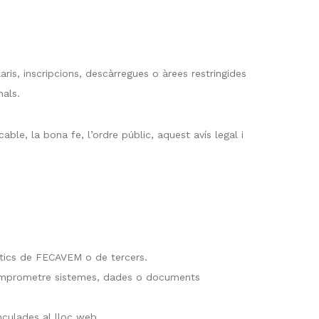
aris, inscripcions, descàrregues o àrees restringides
nals.
ble, la bona fe, l’ordre públic, aquest avís legal i
màtics de FECAVEM o de tercers.
 o comprometre sistemes, dades o documents
nculades al lloc web.