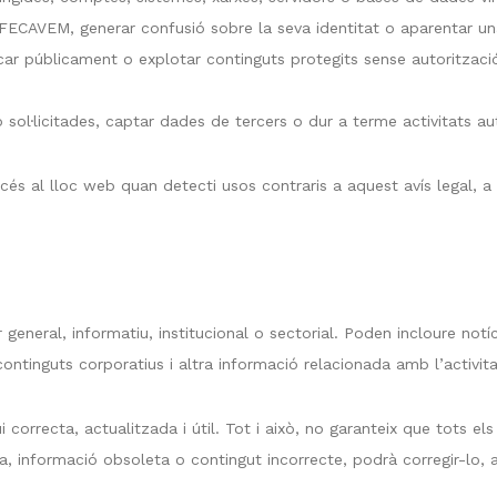
 FECAVEM, generar confusió sobre la seva identitat o aparentar una
nicar públicament o explotar continguts protegits sense autoritzac
o sol·licitades, captar dades de tercers o dur a terme activitats 
és al lloc web quan detecti usos contraris a aquest avís legal, a 
 general, informatiu, institucional o sectorial. Poden incloure not
ontinguts corporatius i altra informació relacionada amb l’activi
orrecta, actualitzada i útil. Tot i això, no garanteix que tots el
, informació obsoleta o contingut incorrecte, podrà corregir-lo, ac