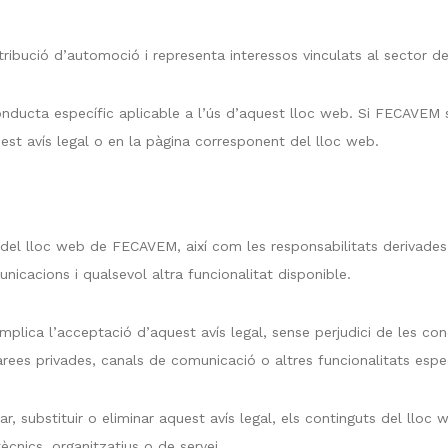
bució d’automoció i representa interessos vinculats al sector de l
ucta específic aplicable a l’ús d’aquest lloc web. Si FECAVEM s
est avís legal o en la pàgina corresponent del lloc web.
s del lloc web de FECAVEM, així com les responsabilitats derivades 
nicacions i qualsevol altra funcionalitat disponible.
 implica l’acceptació d’aquest avís legal, sense perjudici de les co
àrees privades, canals de comunicació o altres funcionalitats espe
, substituir o eliminar aquest avís legal, els continguts del lloc 
cnics, organitzatius o de servei.