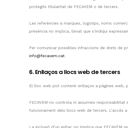
protegits titularitat de FECAVEM o de tercers.
Les referències a marques, logotips, noms comercia
presència no implica, llevat que s’indiqui express
Per comunicar possibles infraccions de drets de pro
info@fecavem.cat
.
6. Enllaços a llocs web de tercers
El lloc web pot contenir enllaços a pàgines web, p
FECAVEM no controla ni assumeix responsabilitat sob
funcionament dels llocs web de tercers. L’accés a a
La inclusió d’un enllaç no implica que FECAVEM reco