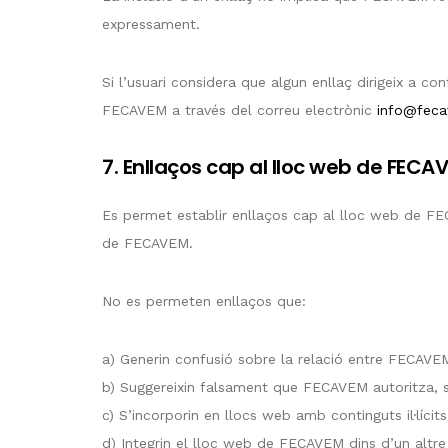
expressament.
Si l’usuari considera que algun enllaç dirigeix a con
FECAVEM a través del correu electrònic
info@feca
7. Enllaços cap al lloc web de FECA
Es permet establir enllaços cap al lloc web de FEC
de FECAVEM.
No es permeten enllaços que:
a) Generin confusió sobre la relació entre FECAVEM
b) Suggereixin falsament que FECAVEM autoritza, s
c) S’incorporin en llocs web amb continguts il·lícits
d) Integrin el lloc web de FECAVEM dins d’un altre 