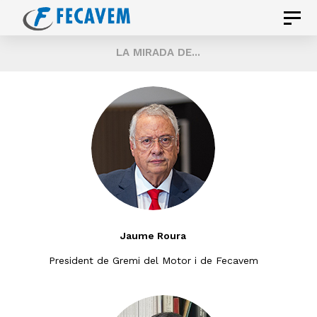
Skip
Skip
Toggle
links
to
naviga
LA MIRADA DE...
primary
navigation
Skip
to
content
Jaume Roura
President de Gremi del Motor i de Fecavem