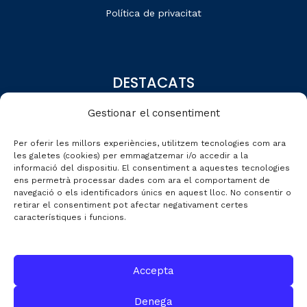
Política de privacitat
DESTACATS
Qui som
Gestionar el consentiment
Editorial
Per oferir les millors experiències, utilitzem tecnologies com ara
Dades de mercat
les galetes (cookies) per emmagatzemar i/o accedir a la
informació del dispositiu. El consentiment a aquestes tecnologies
Automobile Talks
ens permetrà processar dades com ara el comportament de
navegació o els identificadors únics en aquest lloc. No consentir o
retirar el consentiment pot afectar negativament certes
característiques i funcions.
CONTACTE
Accepta
C/ Gran de Gràcia nº 69 entr.
Denega
08012 de Barcelona