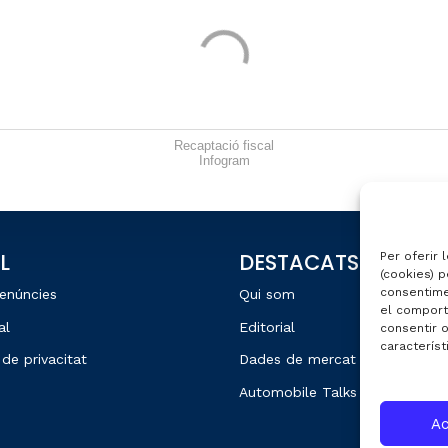
Recaptació fiscal
Infogram
L
DESTACATS
Per oferir 
(cookies) p
consentime
enúncies
Qui som
el comport
al
Editorial
consentir 
característ
 de privacitat
Dades de mercat
Automobile Talks
Ac