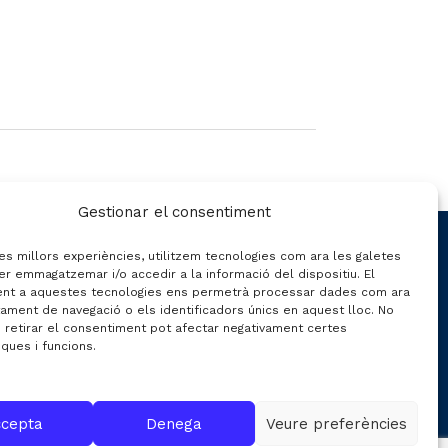
Gestionar el consentiment
CONTACTE
les millors experiències, utilitzem tecnologies com ara les galetes
er emmagatzemar i/o accedir a la informació del dispositiu. El
nt a aquestes tecnologies ens permetrà processar dades com ara
ament de navegació o els identificadors únics en aquest lloc. No
C/ Gran de Gràcia nº 69 entr.
o retirar el consentiment pot afectar negativament certes
iques i funcions.
08012 de Barcelona
Gestió:
info@fecavem.cat
Premsa:
premsa@fecavem.cat
cepta
Denega
Veure preferències
Patronal Catalana d'Automoció