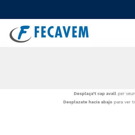
Skip
Skip
links
to
primary
navigation
Skip
to
content
Desplaça’t cap avall
per veure
Desplazate hacia abajo
para ver t