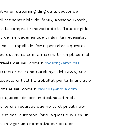
ativa en streaming dirigida al sector de
ilitat sostenible de l’AMB, Rossend Bosch,
 a la compra i renovació de la flota dirigida,
t de mercaderies que tinguin la necessitat
ova. El topall de l’AMB per rebre aquestes
0 euros anuals com a màxim. Us emplacem al
través del seu correu:
rbosch@amb.cat
l Director de Zona Catalunya del BBVA, Xavi
questa entitat ha treballat per la financiació
f i el seu correu:
xavi.vila@bbva.com
s ajudes són per un destinatari molt
ic té uns recursos que no té el privat i per
quest cas, automobilístic. Aquest 2020 és un
tra en vigor una normativa europea en