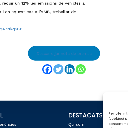
 reduir un 12% les emissions de vehicles a
 i en aquest cas a l’AMB, treballar de
zXq47Nkq588
Descarregar nota de premsa
L
DESTACATS
Per oferir 
(cookies) p
consentime
enúncies
Qui som