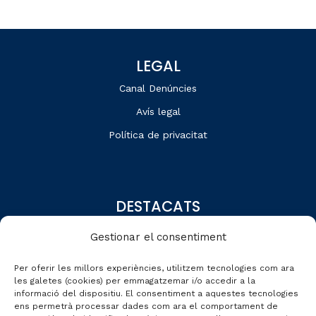
LEGAL
Canal Denúncies
Avís legal
Política de privacitat
DESTACATS
Qui som
Gestionar el consentiment
Editorial
Per oferir les millors experiències, utilitzem tecnologies com ara
Dades de mercat
les galetes (cookies) per emmagatzemar i/o accedir a la
informació del dispositiu. El consentiment a aquestes tecnologies
Automobile Talks
ens permetrà processar dades com ara el comportament de