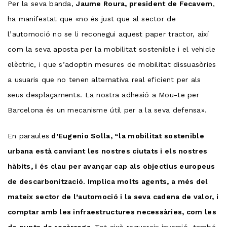
Per la seva banda,
Jaume Roura, president de Fecavem
,
ha manifestat que «no és just que al sector de
l’automoció no se li reconegui aquest paper tractor, així
com la seva aposta per la mobilitat sostenible i el vehicle
elèctric, i que s’adoptin mesures de mobilitat dissuasòries
a usuaris que no tenen alternativa real eficient per als
seus desplaçaments. La nostra adhesió a Mou-te per
Barcelona és un mecanisme útil per a la seva defensa».
En paraules
d’Eugenio Solla, “la mobilitat sostenible
urbana està canviant les nostres ciutats i els nostres
hàbits, i és clau per avançar cap als objectius europeus
de descarbonització. Implica molts agents, a més del
mateix sector de l’automoció i la seva cadena de valor, i
comptar amb les infraestructures necessàries, com les
de punts de recàrrega.
Tot això requereix inversió, també