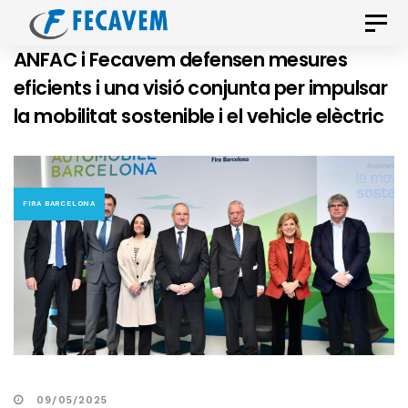
Skip
Skip
Toggle
links
to
naviga
ANFAC i Fecavem defensen mesures
primary
eficients i una visió conjunta per impulsar
navigation
la mobilitat sostenible i el vehicle elèctric
Skip
to
content
FIRA BARCELONA
09/05/2025