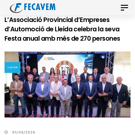
Skip
Skip
Toggle
links
to
naviga
L’Associació Provincial d’Empreses
primary
d’Automoció de Lleida celebra la seva
navigation
Festa anual amb més de 270 persones
Skip
to
content
LLEIDA
01/06/2026