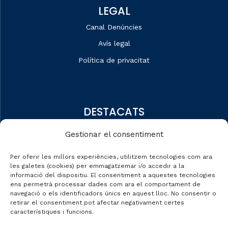
LEGAL
Canal Denúncies
Avís legal
Política de privacitat
DESTACATS
Qui som
Gestionar el consentiment
Editorial
Per oferir les millors experiències, utilitzem tecnologies com ara
Dades de mercat
les galetes (cookies) per emmagatzemar i/o accedir a la
informació del dispositiu. El consentiment a aquestes tecnologies
Automobile Talks
ens permetrà processar dades com ara el comportament de
navegació o els identificadors únics en aquest lloc. No consentir o
retirar el consentiment pot afectar negativament certes
característiques i funcions.