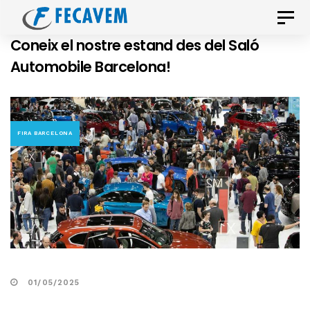
Skip
Skip
Toggle
links
to
naviga
Coneix el nostre estand des del Saló
primary
Automobile Barcelona!
navigation
Skip
to
content
FIRA BARCELONA
01/05/2025