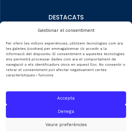
DESTACATS
Qui som
Gestionar el consentiment
Editorial
Per oferir les millors experiències, utilitzem tecnologies com ara
Dades de mercat
les galetes (cookies) per emmagatzemar i/o accedir a la
informació del dispositiu. El consentiment a aquestes tecnologies
Automobile Talks
ens permetrà processar dades com ara el comportament de
navegació o els identificadors únics en aquest lloc. No consentir o
retirar el consentiment pot afectar negativament certes
característiques i funcions.
CONTACTE
Accepta
C/ Gran de Gràcia nº 69 entr.
Denega
08012 de Barcelona
Gestió:
info@fecavem.cat
Veure preferències
Premsa:
premsa@fecavem.cat