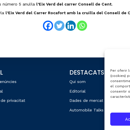
s número 5 anul·la
l’Eix Verd del carrer Consell de Cent.
·la
l’Eix Verd del Carrer Rocafort amb la cruïlla del Consell de
L
DESTACATS
Per oferir 
(cookies) p
consentime
enúncies
Qui som
el comport
al
Editorial
consentir 
característ
 de privacitat
Dades de mercat
Automobile Talks
Ac