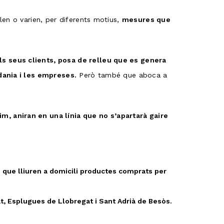
len o varien, per diferents motius,
mesures que
s seus clients, posa de relleu que es genera
dania i les empreses.
Però també que aboca a
, aniran en una línia que no s’apartarà gaire
 que lliuren a domicili productes comprats per
t, Esplugues de Llobregat i Sant Adrià de Besòs.