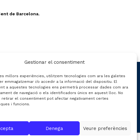
 Cent de Barcelona.
Gestionar el consentiment
CONTACTE
les millors experiències, utilitzem tecnologies com ara les galetes
er emmagatzemar i/o accedir a la informació del dispositiu. El
nt a aquestes tecnologies ens permetrà processar dades com ara
ament de navegació o els identificadors únics en aquest lloc. No
C/ Gran de Gràcia nº 69 entr.
o retirar el consentiment pot afectar negativament certes
iques i funcions.
08012 de Barcelona
Gestió:
info@fecavem.cat
Premsa:
premsa@fecavem.cat
cepta
Denega
Veure preferències
Patronal Catalana d'Automoció