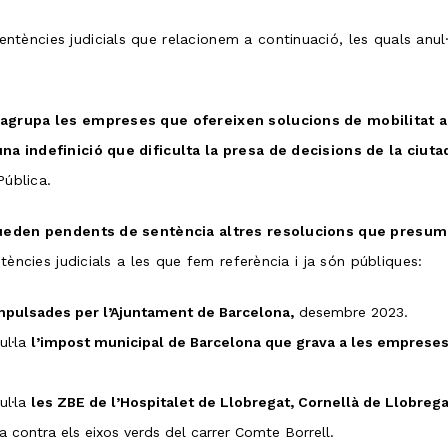
ències judicials que relacionem a continuació, les quals anul·
agrupa les empreses que ofereixen solucions de mobilitat al
a indefinició que dificulta la presa de decisions de la ciuta
Pública.
ueden pendents de sentència altres resolucions que presumim
ntències judicials a les que fem referència i ja són públiques:
pulsades per l’Ajuntament de Barcelona,
desembre 2023.
ul·la
l’impost municipal de Barcelona que grava a les empreses
ul·la
les ZBE de l’Hospitalet de Llobregat, Cornellà de Llobrega
 contra els eixos verds del carrer Comte Borrell.