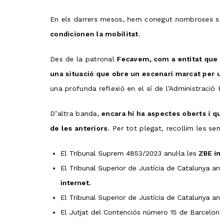
En els darrers mesos, hem conegut nombroses sent
condicionen la mobilitat
.
Des de la patronal
Fecavem, com a entitat que 
una situació que obre un escenari marcat per un
una profunda reflexió en el sí de l’Administració 
D’altra banda,
encara hi ha aspectes oberts i q
de les anteriors
. Per tot plegat, recollim les se
El Tribunal Suprem 4853/2023 anul·la les
ZBE im
El Tribunal Superior de Justícia de Catalunya an
internet.
El Tribunal Superior de Justícia de Catalunya an
El Jutjat del Contenciós número 15 de Barcelona