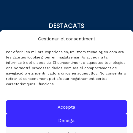
DESTACATS
Qui som
Gestionar el consentiment
Editorial
Per oferir les millors experiències, utilitzem tecnologies com ara
Dades de mercat
les galetes (cookies) per emmagatzemar i/o accedir a la
informació del dispositiu. El consentiment a aquestes tecnologies
Automobile Talks
ens permetrà processar dades com ara el comportament de
navegació o els identificadors únics en aquest lloc. No consentir o
retirar el consentiment pot afectar negativament certes
característiques i funcions.
CONTACTE
Accepta
C/ Gran de Gràcia nº 69 entr.
Denega
08012 de Barcelona
Gestió:
info@fecavem.cat