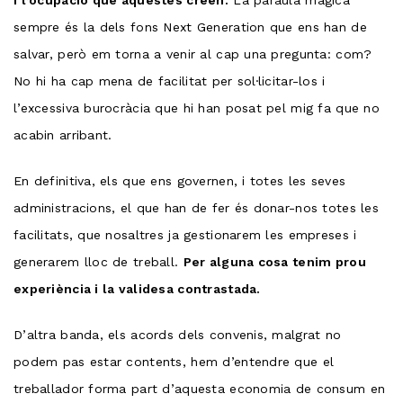
i l’ocupació que aquestes creen.
La paraula màgica
sempre és la dels fons Next Generation que ens han de
salvar, però em torna a venir al cap una pregunta: com?
No hi ha cap mena de facilitat per sol·licitar-los i
l’excessiva burocràcia que hi han posat pel mig fa que no
acabin arribant.
En definitiva, els que ens governen, i totes les seves
administracions, el que han de fer és donar-nos totes les
facilitats, que nosaltres ja gestionarem les empreses i
generarem lloc de treball.
Per alguna cosa tenim prou
experiència i la validesa contrastada.
D’altra banda, els acords dels convenis, malgrat no
podem pas estar contents, hem d’entendre que el
treballador forma part d’aquesta economia de consum en