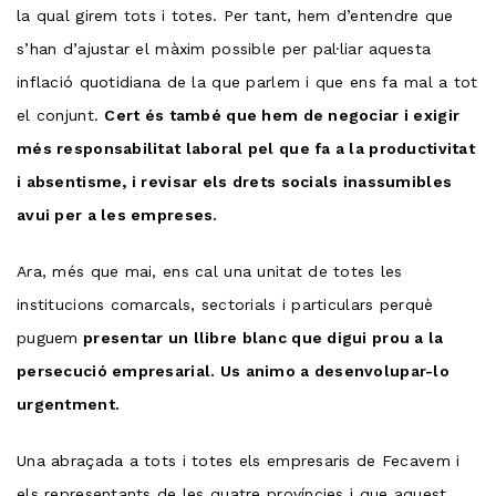
la qual girem tots i totes. Per tant, hem d’entendre que
s’han d’ajustar el màxim possible per pal·liar aquesta
inflació quotidiana de la que parlem i que ens fa mal a tot
el conjunt.
Cert és també que hem de negociar i exigir
més responsabilitat laboral pel que fa a la productivitat
i absentisme, i revisar els drets socials inassumibles
avui per a les empreses.
Ara, més que mai, ens cal una unitat de totes les
institucions comarcals, sectorials i particulars perquè
puguem
presentar un llibre blanc que digui prou a la
persecució empresarial. Us animo a desenvolupar-lo
urgentment.
Una abraçada a tots i totes els empresaris de Fecavem i
els representants de les quatre províncies i que aquest