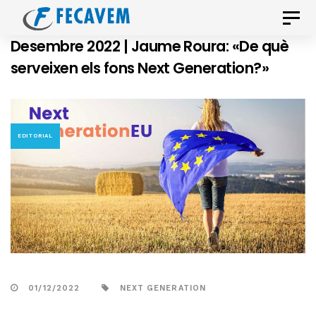
Skip
Skip
Toggle
links
to
naviga
Desembre 2022 | Jaume Roura: «De què
primary
serveixen els fons Next Generation?»
navigation
Skip
to
content
EDITORIAL
01/12/2022
NEXT GENERATION