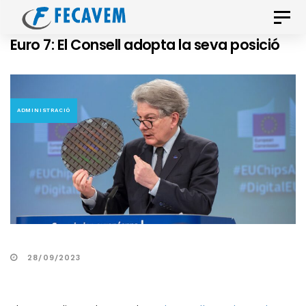
Skip
Skip
Toggle
links
to
naviga
Euro 7: El Consell adopta la seva posició
primary
navigation
Skip
to
ADMINISTRACIÓ
content
28/09/2023