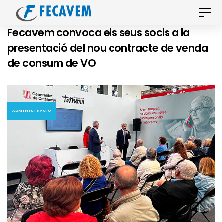
Skip
Skip
Toggle
links
to
naviga
Fecavem convoca els seus socis a la
primary
presentació del nou contracte de venda
navigation
de consum de VO
Skip
to
content
ADMINISTRACIÓ