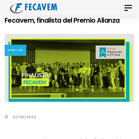
Skip
Skip
Toggle
links
to
naviga
Fecavem, finalista del Premio Alianza
primary
navigation
Skip
to
MOBILITAT
content
22/05/2023