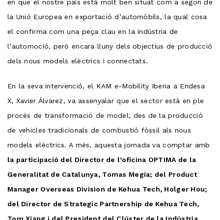
en que el nostre país està molt ben situat com a segon de
la Unió Europea en exportació d’automòbils, la qual cosa
el confirma com una peça clau en la indústria de
l’automoció, però encara lluny dels objectius de producció
dels nous models elèctrics i connectats.
En la seva intervenció, el KAM e-Mobility Iberia a Endesa
X, Xavier Álvarez, va assenyalar que el sector està en ple
procés de transformació de model, des de la producció
de vehicles tradicionals de combustió fòssil als nous
models elèctrics. A més, aquesta jornada va comptar amb
la participació del Director de l’oficina OPTIMA de la
Generalitat de Catalunya, Tomas Megía; del Product
Manager Overseas Division de Kehua Tech, Holger Hou;
del Director de Strategic Partnership de Kehua Tech,
Tom Xiang i del President del Clúster de la Indústria