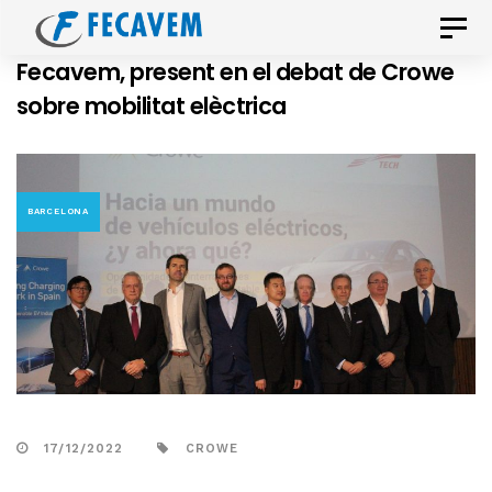
Skip
Skip
Toggle
links
to
naviga
Fecavem, present en el debat de Crowe
primary
sobre mobilitat elèctrica
navigation
Skip
to
content
BARCELONA
17/12/2022
CROWE