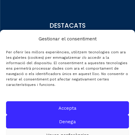
DESTACATS
Qui som
Gestionar el consentiment
Editorial
Per oferir les millors experiències, utilitzem tecnologies com ara
Dades de mercat
les galetes (cookies) per emmagatzemar i/o accedir a la
informació del dispositiu. El consentiment a aquestes tecnologies
Automobile Talks
ens permetrà processar dades com ara el comportament de
navegació o els identificadors únics en aquest lloc. No consentir o
retirar el consentiment pot afectar negativament certes
característiques i funcions.
CONTACTE
Accepta
C/ Gran de Gràcia nº 69 entr.
Denega
08012 de Barcelona
Gestió:
info@fecavem.cat