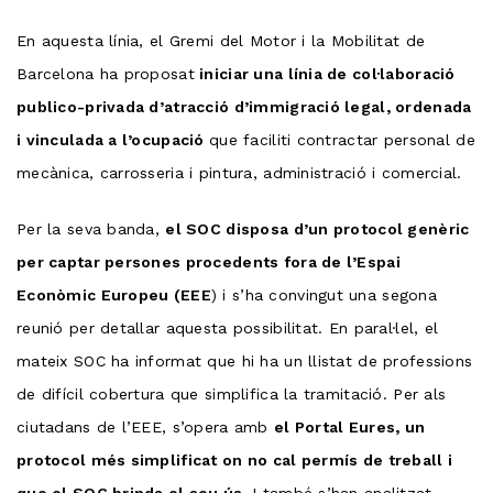
En aquesta línia, el Gremi del Motor i la Mobilitat de
Barcelona ha proposat
iniciar una línia de col·laboració
publico-privada d’atracció d’immigració legal, ordenada
i vinculada a l’ocupació
que faciliti contractar personal de
mecànica, carrosseria i pintura, administració i comercial.
Per la seva banda,
el SOC disposa d’un protocol genèric
per captar persones procedents fora de l’Espai
Econòmic Europeu (EEE
) i s’ha convingut una segona
reunió per detallar aquesta possibilitat. En paral·lel, el
mateix SOC ha informat que hi ha un llistat de professions
de difícil cobertura que simplifica la tramitació. Per als
ciutadans de l’EEE, s’opera amb
el Portal Eures, un
protocol més simplificat on no cal permís de treball i
que el SOC brinda el seu ús.
I també s’han analitzat