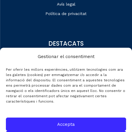
Avís legal
Política de privacitat
DESTACATS
Qui som
Gestionar el consentiment
Editorial
Per oferir les millors experiències, utilitzem tecnologies com ara
Dades de mercat
les galetes (cookies) per emmagatzemar i/o accedir a la
informació del dispositiu. El consentiment a aquestes tecnologies
Automobile Talks
ens permetrà processar dades com ara el comportament de
navegació o els identificadors únics en aquest lloc. No consentir o
retirar el consentiment pot afectar negativament certes
característiques i funcions.
CONTACTE
Accepta
C/ Gran de Gràcia nº 69 entr.