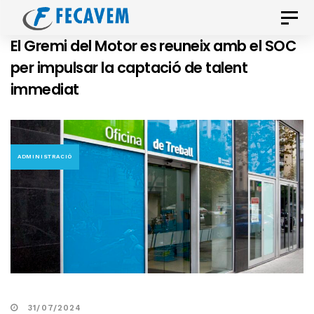
Skip
Skip
Toggle
links
to
naviga
El Gremi del Motor es reuneix amb el SOC
primary
per impulsar la captació de talent
navigation
immediat
Skip
to
content
ADMINISTRACIÓ
31/07/2024