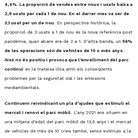
4,4%. La proporció de vendes entre nous i usats baixa a
2,9 usats per cada 1 de nou. En el darrer mes va ser de
3,1 usat per un de nou
. En perspectiva històrica, la
proporció de 3 usats a 1 de nou és la nova referència post
pandèmia, quan abans era de 2 a 1. D’altra banda, un
56%
de les operacions són de vehicles de 10 o més anys.
Això no és positiu i provoca que l’envelliment del parc
continuï
en la mateixa línia amb els conseqüents
problemes per la seguretat vial i les emissions
mediambientals.
Continuem reivindicant un pla d’ajudes que estimuli el
mercat i renovi el parc mòbil
. L’any 2021 ens situem en
una mitjana d’edat del parc mòbil de 13,5 anys i el mercat
de vehicles de més de 10 creix també, sense estímuls a la