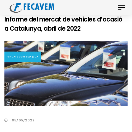
Skip
Skip
Toggle
links
to
naviga
Informe del mercat de vehicles d’ocasió
primary
a Catalunya, abril de 2022
navigation
Skip
to
content
UNCATEGORIZED @CA
05/05/2022