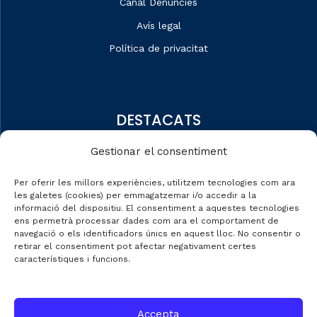
Canal Denúncies
Avís legal
Política de privacitat
DESTACATS
Qui som
Gestionar el consentiment
Editorial
Per oferir les millors experiències, utilitzem tecnologies com ara
Dades de mercat
les galetes (cookies) per emmagatzemar i/o accedir a la
informació del dispositiu. El consentiment a aquestes tecnologies
Automobile Talks
ens permetrà processar dades com ara el comportament de
navegació o els identificadors únics en aquest lloc. No consentir o
retirar el consentiment pot afectar negativament certes
característiques i funcions.
CONTACTE
Accepta