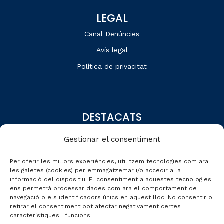
LEGAL
Canal Denúncies
Avís legal
Política de privacitat
DESTACATS
Qui som
Gestionar el consentiment
Editorial
Per oferir les millors experiències, utilitzem tecnologies com ara
Dades de mercat
les galetes (cookies) per emmagatzemar i/o accedir a la
informació del dispositiu. El consentiment a aquestes tecnologies
Automobile Talks
ens permetrà processar dades com ara el comportament de
navegació o els identificadors únics en aquest lloc. No consentir o
retirar el consentiment pot afectar negativament certes
característiques i funcions.