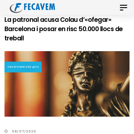
Skip
Skip
Toggle
links
to
naviga
La patronal acusa Colau d’«ofegar»
primary
Barcelona i posar en risc 50.000 llocs de
navigation
treball
Skip
to
content
UNCATEGORIZED @CA
08/07/2020