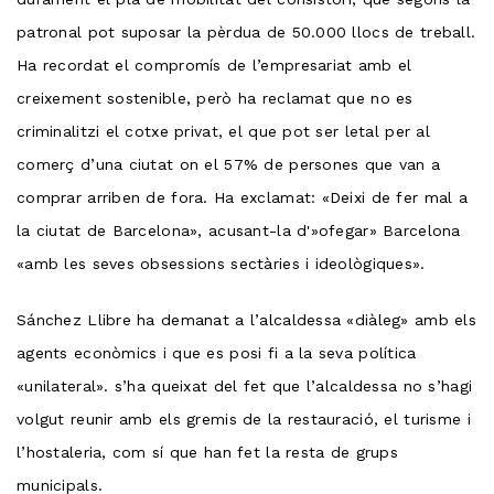
patronal pot suposar la pèrdua de 50.000 llocs de treball.
Ha recordat el compromís de l’empresariat amb el
creixement sostenible, però ha reclamat que no es
criminalitzi el cotxe privat, el que pot ser letal per al
comerç d’una ciutat on el 57% de persones que van a
comprar arriben de fora. Ha exclamat: «Deixi de fer mal a
la ciutat de Barcelona», acusant-la d'»ofegar» Barcelona
«amb les seves obsessions sectàries i ideològiques».
Sánchez Llibre ha demanat a l’alcaldessa «diàleg» amb els
agents econòmics i que es posi fi a la seva política
«unilateral». s’ha queixat del fet que l’alcaldessa no s’hagi
volgut reunir amb els gremis de la restauració, el turisme i
l’hostaleria, com sí que han fet la resta de grups
municipals.