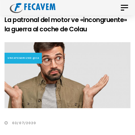
Skip
Skip
Toggle
links
to
naviga
La patronal del motor ve «incongruente»
primary
la guerra al coche de Colau
navigation
Skip
to
content
UNCATEGORIZED @CA
03/07/2020