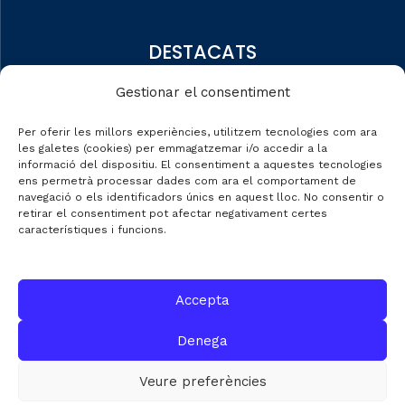
DESTACATS
Qui som
Gestionar el consentiment
Editorial
Per oferir les millors experiències, utilitzem tecnologies com ara
Dades de mercat
les galetes (cookies) per emmagatzemar i/o accedir a la
informació del dispositiu. El consentiment a aquestes tecnologies
Automobile Talks
ens permetrà processar dades com ara el comportament de
navegació o els identificadors únics en aquest lloc. No consentir o
retirar el consentiment pot afectar negativament certes
característiques i funcions.
CONTACTE
Accepta
C/ Gran de Gràcia nº 69 entr.
Denega
08012 de Barcelona
Gestió:
info@fecavem.cat
Veure preferències
Premsa:
premsa@fecavem.cat