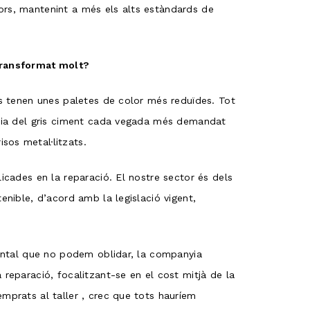
ors, mantenint a més els alts estàndards de
 transformat molt?
ls tenen unes paletes de color més reduïdes. Tot
ència del gris ciment cada vegada més demandat
sos metal·litzats.
icades en la reparació. El nostre sector és dels
enible, d’acord amb la legislació vigent,
amental que no podem oblidar, la companyia
 reparació, focalitzant-se en el cost mitjà de la
mprats al taller , crec que tots hauríem