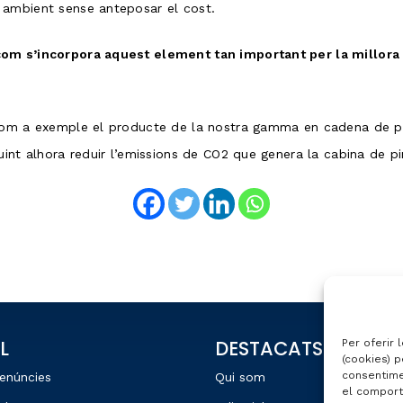
 ambient sense anteposar el cost.
com s’incorpora aquest element tan important per la millora
 com a exemple el producte de la nostra gamma en cadena de p
uint alhora reduir l’emissions de CO2 que genera la cabina de p
L
DESTACATS
Per oferir 
(cookies) p
consentime
enúncies
Qui som
el comport