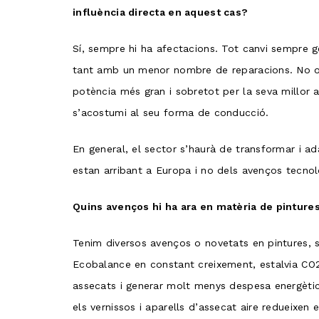
influència directa en aquest cas?
Sí, sempre hi ha afectacions. Tot canvi sempre ge
tant amb un menor nombre de reparacions. No o
potència més gran i sobretot per la seva millor
s’acostumi al seu forma de conducció.
En general, el sector s’haurà de transformar i a
estan arribant a Europa i no dels avenços tecnològ
Quins avenços hi ha ara en matèria de pintures
Tenim diversos avenços o novetats en pintures, se
Ecobalance en constant creixement, estalvia CO2 
assecats i generar molt menys despesa energètica 
els vernissos i aparells d’assecat aire redueixen 