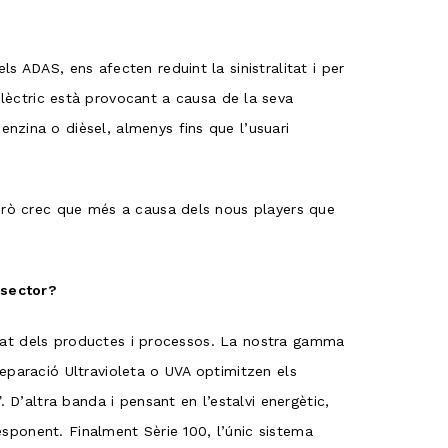
s ADAS, ens afecten reduint la sinistralitat i per
ctric està provocant a causa de la seva
nzina o dièsel, almenys fins que l’usuari
però crec que més a causa dels nous players que
 sector?
ilitat dels productes i processos. La nostra gamma
eparació Ultravioleta o UVA optimitzen els
 D’altra banda i pensant en l’estalvi energètic,
responent. Finalment Sèrie 100, l’únic sistema