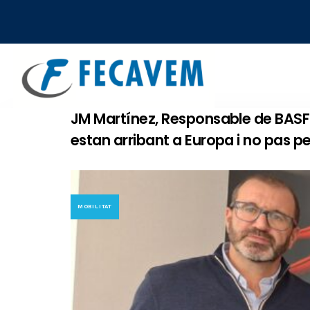
Skip
Skip
links
to
primary
navigation
Skip
to
JM Martínez, Responsable de BASF:
content
estan arribant a Europa i no pas p
MOBILITAT