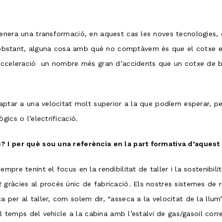
nera una transformació, en aquest cas les noves tecnologies, el
bstant, alguna cosa amb què no comptàvem és que el cotxe elè
 acceleració un nombre més gran d’accidents que un cotxe de be
daptar a una velocitat molt superior a la que podíem esperar, 
ics o l’electrificació.
? I per què sou una referència en la part formativa d’aquest
mpre tenint el focus en la rendibilitat de taller i la sostenib
gràcies al procés únic de fabricació. Els nostres sistemes de r
per al taller, com solem dir, “asseca a la velocitat de la llum”.
el temps del vehicle a la cabina amb l’estalvi de gas/gasoil cor