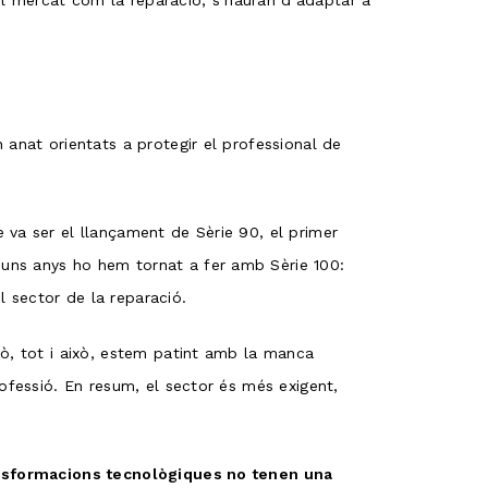
 el mercat com la reparació, s’hauran d’adaptar a
 anat orientats a protegir el professional de
 va ser el llançament de Sèrie 90, el primer
 uns anys ho hem tornat a fer amb Sèrie 100:
 sector de la reparació.
rò, tot i això, estem patint amb la manca
ofessió. En resum, el sector és més exigent,
transformacions tecnològiques no tenen una