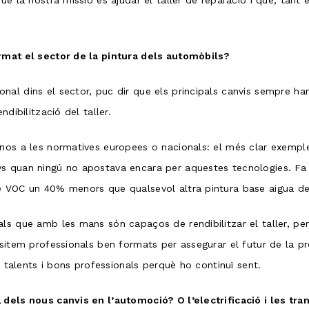
ue la nostra missió és ajudar el taller de reparació i que, tant
ormat el sector de la pintura dels automòbils?
al dins el sector, puc dir que els principals canvis sempre han
dibilització del taller.
nos a les normatives europees o nacionals: el més clar exemple
s quan ningú no apostava encara per aquestes tecnologies. Fa
e VOC un 40% menors que qualsevol altra pintura base aigua del
ls que amb les mans són capaços de rendibilitzar el taller, pe
ssitem professionals ben formats per assegurar el futur de la pr
s talents i bons professionals perquè ho continuï sent.
, dels nous canvis en l’automoció? O l’electrificació i les 