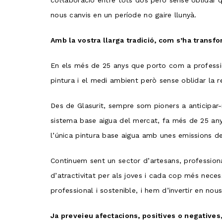
col·laboració entre tots dos però sense oblidar q
nous canvis en un període no gaire llunyà.
Amb la vostra llarga tradició, com s’ha transf
En els més de 25 anys que porto com a profession
pintura i el medi ambient però sense oblidar la ren
Des de Glasurit, sempre som pioners a anticipar-
sistema base aigua del mercat, fa més de 25 any
l’única pintura base aigua amb unes emissions d
Continuem sent un sector d’artesans, professiona
d’atractivitat per als joves i cada cop més nece
professional i sostenible, i hem d’invertir en nou
Ja preveieu afectacions, positives o negatives