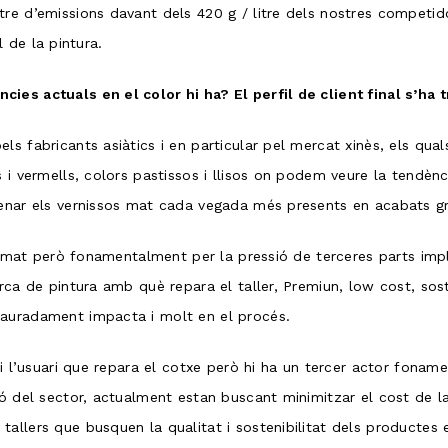
re d’emissions davant dels 420 g / litre dels nostres competid
al de la pintura.
ies actuals en el color hi ha? El perfil de client final s’ha
ls fabricants asiàtics i en particular pel mercat xinès, els qua
s i vermells, colors pastissos i llisos on podem veure la tend
enar els vernissos mat cada vegada més presents en acabats gri
format però fonamentalment per la pressió de terceres parts impl
rca de pintura amb què repara el taller, Premiun, low cost, sost
lauradament impacta i molt en el procés.
r i l’usuari que repara el cotxe però hi ha un tercer actor fon
ó del sector, actualment estan buscant minimitzar el cost de la
allers que busquen la qualitat i sostenibilitat dels productes e