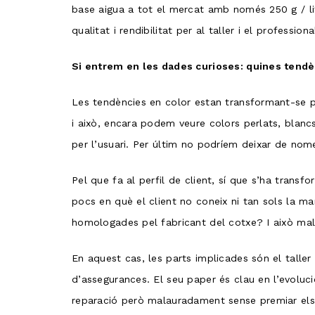
base aigua a tot el mercat amb només 250 g / lit
qualitat i rendibilitat per al taller i el profession
Si entrem en les dades curioses: quines tendènc
Les tendències en color estan transformant-se pe
i això, encara podem veure colors perlats, blanc
per l’usuari. Per últim no podríem deixar de nom
Pel que fa al perfil de client, sí que s’ha trans
pocs en què el client no coneix ni tan sols la ma
homologades pel fabricant del cotxe? I això ma
En aquest cas, les parts implicades són el talle
d’assegurances. El seu paper és clau en l’evoluci
reparació però malauradament sense premiar els t