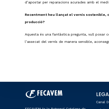
d’apostar per reparacions acurades amb el medi
Recentment heu llançat el vernís sostenible, 
producció?
Aquesta és una fantàstica pregunta, vull posar
l’assecat del vernís de manera sensible, aconseg
LEGA
Canal D
FECAVEM és la Patronal Catalana de