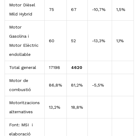
Motor Dièsel
75
67
-10,7%
1,5%
Mild Hybrid
Motor
Gasolina i
60
52
-13,3%
1,1%
Motor Elèctric
endollable
Total general
17198
4620
Motor de
86,8%
81,2%
-5,5%
combustió
Motoritzacions
13,2%
18,8%
alternatives
Font: MSI i
elaboració