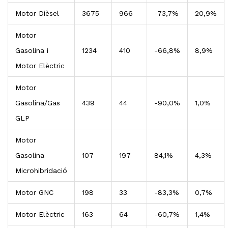
Motor Dièsel
3675
966
-73,7%
20,9%
Motor
Gasolina i
1234
410
-66,8%
8,9%
Motor Elèctric
Motor
Gasolina/Gas
439
44
-90,0%
1,0%
GLP
Motor
Gasolina
107
197
84,1%
4,3%
Microhibridació
Motor GNC
198
33
-83,3%
0,7%
Motor Elèctric
163
64
-60,7%
1,4%