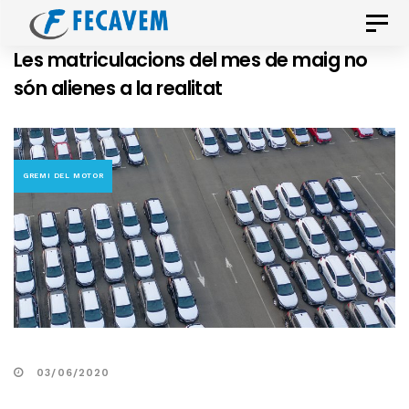
Skip
Skip
Toggle
links
to
naviga
Les matriculacions del mes de maig no
primary
són alienes a la realitat
navigation
Skip
to
content
GREMI DEL MOTOR
03/06/2020